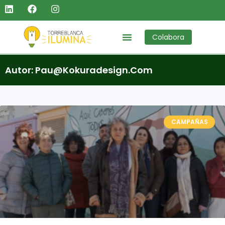
Colabora
Autor:
Pau@kokuradesign.com
CAMPAÑAS