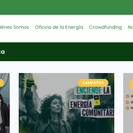
iénes Somos
Oficina de la Energía
Crowdfunding
No
ca
CAMPAÑAS